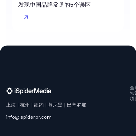
发现中国品牌常见的5个误区
全
知
项
上海 | 杭州 | 纽约 | 慕尼黑 | 巴塞罗那
info@ispiderpr.com