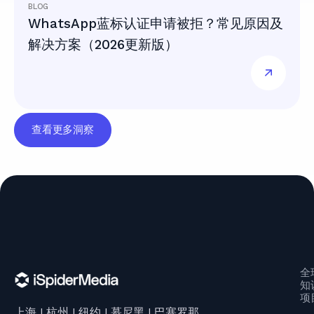
BLOG
WhatsApp蓝标认证申请被拒？常见原因及
解决方案（2026更新版）
查看更多洞察
全
知
项
上海 | 杭州 | 纽约 | 慕尼黑 | 巴塞罗那