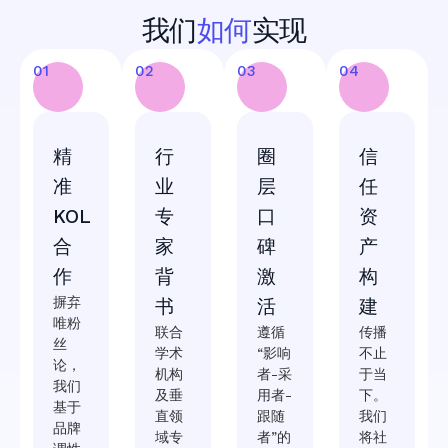
我们
如何
实现
01
02
03
04
精
行
圈
信
准
业
层
任
KOL
专
口
资
合
家
碑
产
作
背
激
构
摒弃
书
活
建
唯粉
联合
遵循
传播
丝
学术
“影响
不止
论，
机构
者-采
于当
我们
及垂
用者-
下。
基于
直领
跟随
我们
品牌
域专
者”的
将社