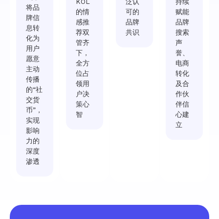
KOL
泛认
持续
将品
的情
可的
赋能
牌信
感推
品牌
品牌
息转
荐双
共识
搜索
化为
管齐
声
用户
下，
誉、
愿意
全方
电商
主动
位占
转化
传播
领用
及合
的“社
户决
作伙
交货
策心
伴信
币”，
智
心建
实现
立
影响
力的
深度
渗透