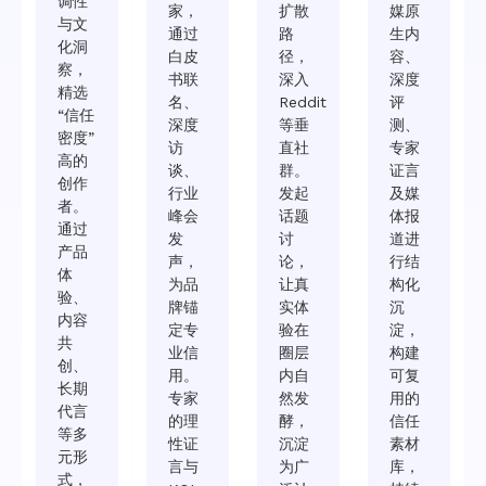
调性
家，
扩散
媒原
与文
通过
路
生内
化洞
白皮
径，
容、
察，
书联
深入
深度
精选
名、
Reddit
评
“信任
深度
等垂
测、
密度”
访
直社
专家
高的
谈、
群。
证言
创作
行业
发起
及媒
者。
峰会
话题
体报
通过
发
讨
道进
产品
声，
论，
行结
体
为品
让真
构化
验、
牌锚
实体
沉
内容
定专
验在
淀，
共
业信
圈层
构建
创、
用。
内自
可复
长期
专家
然发
用的
代言
的理
酵，
信任
等多
性证
沉淀
素材
元形
言与
为广
库，
式，