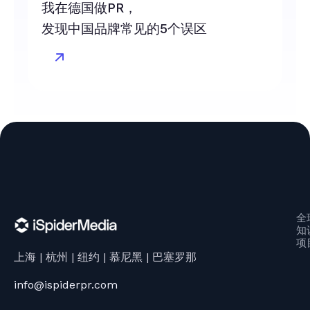
我在德国做PR，
发现中国品牌常见的5个误区
全
知
项
上海 | 杭州 | 纽约 | 慕尼黑 | 巴塞罗那
info@ispiderpr.com