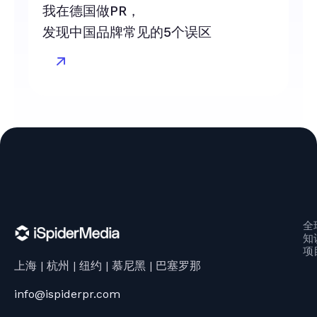
我在德国做PR，
发现中国品牌常见的5个误区
全
知
项
上海 | 杭州 | 纽约 | 慕尼黑 | 巴塞罗那
info@ispiderpr.com